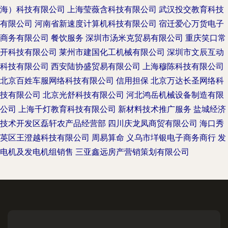
海）科技有限公司
上海莹薇含科技有限公司
武汉投交教育科技
有限公司
河南省新速度计算机科技有限公司
宿迁爱心万货电子
商务有限公司
餐饮服务
深圳市汤米克贸易有限公司
重庆笑口常
开科技有限公司
莱州市建国化工机械有限公司
深圳市文辰互动
科技有限公司
西安陆协盛贸易有限公司
上海穆陈科技有限公司
北京百姓车服网络科技有限公司
信用担保
北京万达长圣网络科
技有限公司
北京光舒科技有限公司
河北鸿岳机械设备制造有限
公司
上海千灯教育科技有限公司
新材料技术推广服务
盐城经济
技术开发区磊轩农产品经营部
四川庆龙凤商贸有限公司
海口秀
英区王澄越科技有限公司
周易算命
义乌市垟银电子商务商行
发
电机及发电机组销售
三亚鑫远房产营销策划有限公司