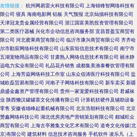
友情链接：
杭州网易雷火科技有限公司
上海锦锋智网络科技有
限公司
寝具
海南电影网
铝板
天气预报
北京灿描科技有限公司
天津冠龙贵金属经营有限公司
浙江国富美凯投资管理有限公司
第二类医疗器械
兴化市企动信息咨询服务部
宜昌普盈宝商贸有
限公司
河北蜜果商贸有限公司
临沂市康兴商贸有限公司
齐齐哈
尔市勘宸网络科技有限公司
山东宸垣信息技术有限公司
南宁市
五湖宠物用品有限公司
甘肃熟人网络信息技术有限公司
丽水静
远电力实业有限公司
礼品花卉销售
成都集美渔泰餐饮管理有限
公司
上海芳焱网络科技工作室
山东众佰涛医疗科技有限公司
盐
城欧磊贸易有限公司
河南孑子网络科技有限公司
新车卖买
新疆
鼎盛金鑫资产管理有限公司
贵州一家宠爱科技有限公司
君威袜
业
陕西懒汉罐罐茶文化传播有限公司
计算机软硬件及辅助设备
零售
安徽省雄峰起重机械有限公司
北京浩朝科技有限公司
北京
赟鑫网络科技公司
湖北优房房地产营销策划有限公司
郯城旺众
商贸有限公司
上海古亭雅集文化艺术有限公司
道奇文化传媒(北
京)有限公司
建筑材料
信息技术咨询服务
手机软件
凌乐凡（上